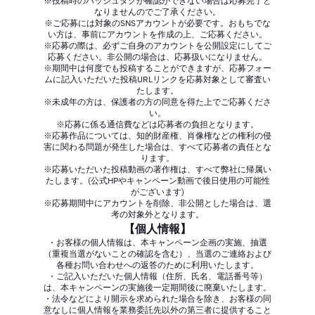
※投稿時のハッシュタグが確認ができない場合は応募完了と
なりませんのでご了承ください。
※ご応募には対象のSNSアカウントが必要です。おもちでな
い方は、事前にアカウントを作成の上、ご応募ください。
※応募の際は、必ずご自身のアカウントを公開設定にしてご
応募ください。非公開の場合は、応募扱いになりません。
※期間中は何度でも投稿することができますが、応募フォー
ムに記入いただいた投稿URLリンクを応募対象として審査い
たします。
※未成年の方は、保護者の方の同意を得た上でご応募くださ
い。
※応募に係る通信費などは応募者の負担となります。
※応募作品については、知的財産権、肖像権などの権利の侵
害に関わる問題が発生した場合は、すべて応募者の責任とな
ります。
※応募いただいた投稿動画の著作権は、すべて弊社に帰属い
たします。(公式HPやキャンペーン動画で後日使用の可能性
がございます)
※応募期間中にアカウントを削除、非公開とした場合は、選
考の対象外となります。
【個人情報】
・お客様の個人情報は、本キャンペーン企画の実施、抽選
（重複当選がないことの確認を含む）、当選のご連絡および
各種お問い合わせへの返答のために利用いたします。
・ご記入いただいた個人情報（住所、氏名、電話番号等）
は、本キャンペーンの実施後一定期間後に廃棄いたします。
・法令などにより開示を求められた場合を除き、お客様の同
意なしに個人情報を業務委託先以外の第三者に提供すること